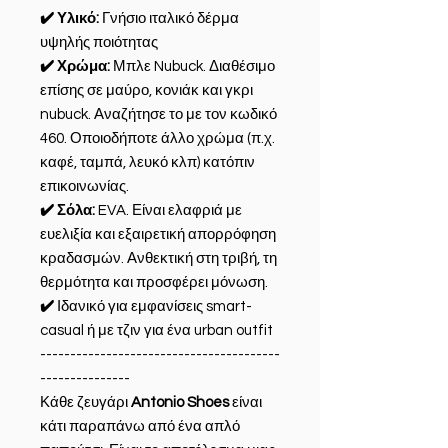
✔️ Υλικό:
Γνήσιο ιταλικό δέρμα
υψηλής ποιότητας
✔️ Χρώμα:
Μπλε Nubuck. Διαθέσιμο
επίσης σε μαύρο, κονιάκ και γκρι
nubuck. Αναζήτησε το με τον κωδικό
460. Οποιοδήποτε άλλο χρώμα (π.χ.
καφέ, ταμπά, λευκό κλπ) κατόπιν
επικοινωνίας.
✔️ Σόλα:
EVA. Είναι ελαφριά με
ευελιξία και εξαιρετική απορρόφηση
κραδασμών. Ανθεκτική στη τριβή, τη
θερμότητα και προσφέρει μόνωση.
✔️
Ιδανικό για εμφανίσεις smart-
casual ή με τζιν για ένα urban outfit
----------------------------------------
---------------
Κάθε ζευγάρι
Antonio Shoes
είναι
κάτι παραπάνω από ένα απλό