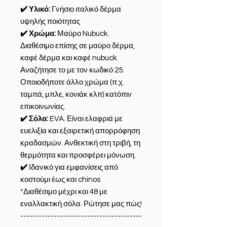
✔️ Υλικό:
Γνήσιο ιταλικό δέρμα
υψηλής ποιότητας
✔️ Χρώμα:
Μαύρο Nubuck.
Διαθέσιμο επίσης σε μαύρο δέρμα,
καφέ δέρμα και καφέ nubuck.
Αναζήτησε το με τον κωδικό 25.
Οποιοδήποτε άλλο χρώμα (π.χ.
ταμπά, μπλε, κονιάκ κλπ) κατόπιν
επικοινωνίας.
✔️ Σόλα:
EVA. Είναι ελαφριά με
ευελιξία και εξαιρετική απορρόφηση
κραδασμών. Ανθεκτική στη τριβή, τη
θερμότητα και προσφέρει μόνωση.
✔️
Ιδανικό για εμφανίσεις από
κοστούμι έως και chinos
*Διαθέσιμο μέχρι και 48 με
εναλλακτική σόλα. Ρώτησε μας πώς!
----------------------------------------