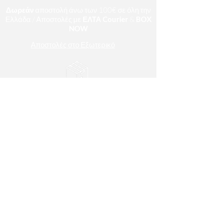
Δωρεάν
αποστολή άνω των 100€
σε όλη την
Ελλάδα / Αποστολές με
ΕΛΤΑ Courier
&
BOX
NOW
Αποστολές στο Εξωτερικό
Αποστολή εντός 1 - 10 εργάσιμων ημερών.
Κατασκευή κατά παραγγελία.
ΤΡΟΠΟΙ ΠΛΗΡΩΜΗΣ
Πιστωτική/Χρεωστική Κάρτα & Τραπεζική
Κατάθεση
ΧΡΗΣΙΜΕΣ ΠΛΗΡΟΦΟΡΙΕΣ