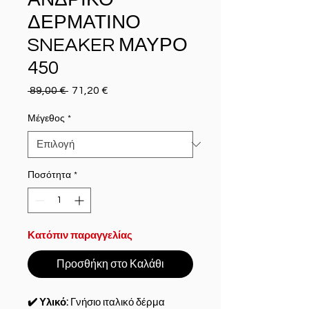
ΔΕΡΜΑΤΙΝΟ
SNEAKER ΜΑΥΡΟ
450
 89,00 € 
Κανονική τιμή
71,20 €
Τιμή Έκπτωσης
Μέγεθος
*
Ποσότητα
*
Κατόπιν παραγγελίας
Προσθήκη στο Καλάθι
✔️ Υλικό:
Γνήσιο ιταλικό δέρμα