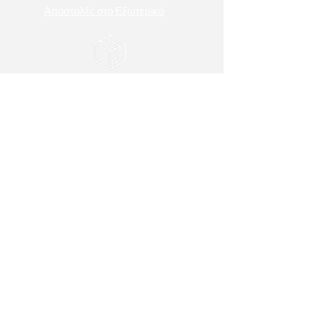
Αποστολές στο Εξωτερικό
Αποστολή εντός 1 - 10 εργάσιμων ημερών.
Κατασκευή κατά παραγγελία.
ΤΡΟΠΟΙ ΠΛΗΡΩΜΗΣ
Πιστωτική/Χρεωστική Κάρτα & Τραπεζική
Κατάθεση
ΧΡΗΣΙΜΕΣ ΠΛΗΡΟΦΟΡΙΕΣ
Σχετικά με εμάς