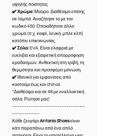
υψηλής ποιότητας
✔️ Χρώμα:
Μαύρο. Διαθέσιμο επίσης
σε ταμπά. Αναζήτησε το με τον
κωδικό 450. Οποιοδήποτε άλλο
χρώμα (π.χ. καφέ, λευκό, μπλε κλπ)
κατόπιν επικοινωνίας.
✔️ Σόλα:
EVA. Είναι ελαφριά με
ευελιξία και εξαιρετική απορρόφηση
κραδασμών. Ανθεκτική στη τριβή, τη
θερμότητα και προσφέρει μόνωση.
✔️
Ιδανικό για εμφανίσεις από
κοστούμι έως και chinos
*Διαθέσιμο και σε 48 με εναλλακτική
σόλα. Ρώτησε μας!
----------------------------------------
---------------
Κάθε ζευγάρι
Antonio Shoes
είναι
κάτι παραπάνω από ένα απλό
παπούτσι. Είναι το αποτέλεσμα μιας