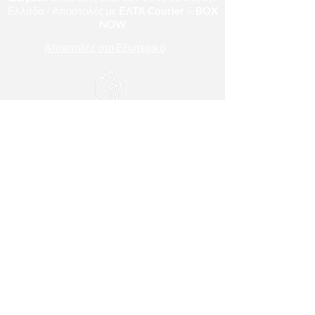
Ελλάδα / Αποστολές με
ΕΛΤΑ Courier
&
BOX
NOW
Αποστολές στο Εξωτερικό
Αποστολή εντός 1 - 10 εργάσιμων ημερών.
Κατασκευή κατά παραγγελία.
ΤΡΟΠΟΙ ΠΛΗΡΩΜΗΣ
Πιστωτική/Χρεωστική Κάρτα & Τραπεζική
Κατάθεση
ΧΡΗΣΙΜΕΣ ΠΛΗΡΟΦΟΡΙΕΣ