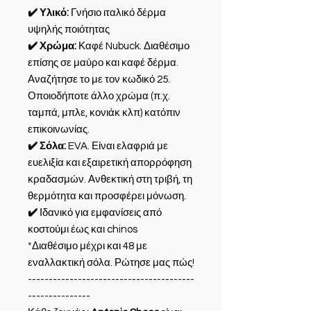
✔️ Υλικό:
Γνήσιο ιταλικό δέρμα
υψηλής ποιότητας
✔️ Χρώμα:
Καφέ Nubuck. Διαθέσιμο
επίσης σε μαύρο και καφέ δέρμα.
Αναζήτησε το με τον κωδικό 25.
Οποιοδήποτε άλλο χρώμα (π.χ.
ταμπά, μπλε, κονιάκ κλπ) κατόπιν
επικοινωνίας.
✔️ Σόλα:
EVA. Είναι ελαφριά με
ευελιξία και εξαιρετική απορρόφηση
κραδασμών. Ανθεκτική στη τριβή, τη
θερμότητα και προσφέρει μόνωση.
✔️
Ιδανικό για εμφανίσεις από
κοστούμι έως και chinos
*Διαθέσιμο μέχρι και 48 με
εναλλακτική σόλα. Ρώτησε μας πώς!
----------------------------------------
---------------