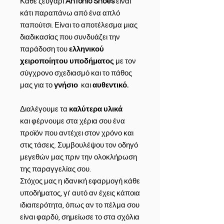
Κάθε ζευγάρι
Antonio Shoes
είναι
κάτι παραπάνω από ένα απλό
παπούτσι. Είναι το αποτέλεσμα μιας
διαδικασίας που συνδυάζει την
παράδοση του
ελληνικού
χειροποίητου υποδήματος
με τον
σύγχρονο σχεδιασμό και το πάθος
μας για το
γνήσιο
και
αυθεντικό.
Διαλέγουμε τα
καλύτερα υλικά
και φέρνουμε στα χέρια σου ένα
προϊόν που αντέχει στον χρόνο και
στις τάσεις. Συμβουλέψου τον οδηγό
μεγεθών μας πριν την ολοκλήρωση
της παραγγελίας σου.
Στόχος μας η ιδανική εφαρμογή κάθε
υποδήματος, γι' αυτό αν έχεις κάποια
ιδιαιτερότητα, όπως αν το πέλμα σου
είναι φαρδύ, σημείωσε το στα σχόλια