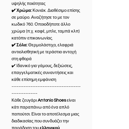
υψηλής ποιότητας
✔️ Χρώμα:
Κονιάκ. Διαθέσιμο επίσης
σε μαύρο. Αναζήτησε το με τον
κωδικό 760. Οποιοδήποτε άλλο
χρώμα (π.χ. καφέ, μπλε, ταμπά κλπ)
κατόπιν επικοινωνίας.
✔️ Σόλα:
Θερμολάστιχο, ελαφριά
αντιολισθητική με τεράστια αντοχή
στη φθορά
✔️ Ιδανικό για γάμους, δεξιώσεις,
επαγγελματικές συναντήσεις και
κάθε επίσημη εμφάνιση
----------------------------------------
---------------
Κάθε ζευγάρι
Antonio Shoes
είναι
κάτι παραπάνω από ένα απλό
παπούτσι. Είναι το αποτέλεσμα μιας
διαδικασίας που συνδυάζει την
παράδοση του
ελληνικού