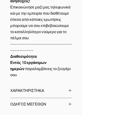
ανησυχείς!
Επικοινώνησε μαζί μας τηλεφωνικά
και με την εμπειρία που διαθέτουμε
έπειτα από κάποιες ερωτήσεις
μπορούμε να σου επιβεβαιώσουμε
το καταλληλότερο νούμερο για το
πέλμα σου.
----------------------------------------
---------------
Διαθεσιμότητα
Εντός 10 εργάσιμων
ημερών
παραλαμβάνεις το ζευγάρι
σου.
ΧΑΡΑΚΤΗΡΙΣΤΗΚΑ
Υλικό:
100% ιταλικό δέρμα υψηλής
ΟΔΗΓΟΣ ΜΕΓΕΘΩΝ
ποιότητας
Τύπος κλεισίματος:
Δετό (με
Size Chart