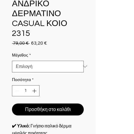
ΑΝΔΡΙΚΟ
ΔΕΡΜΑΤΙΝΟ
CASUAL ΚΟΙΟ
2315
 79,00 € 
Κανονική τιμή
63,20 €
Τιμή Έκπτωσης
Μέγεθος
*
Ποσότητα
*
Προσθήκη στο καλάθι
✔️ Υλικό:
Γνήσιο ιταλικό δέρμα
υψηλής ποιότητας