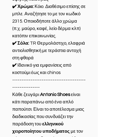
✔️ Χρώμα:
Κόιο. Διαθέσιμο επίσης σε
μπλε. Αναζήτησε το με τον κωδικό
2315. Οποιοδήποτε άλλο χρώμα
(π.χ. μαύρο, καφέ, λείο δέρμα κλπ)
κατόπιν επικοινωνίας.
✔️ Σόλα:
TR Θερμολάστιχο, ελαφριά
αντιολισθητική με τεράστια αντοχή
στη φθορά
✔️
Ιδανικό για εμφανίσεις από
κοστούμι έως και chinos
----------------------------------------
---------------
Κάθε ζευγάρι
Antonio Shoes
είναι
κάτι παραπάνω από ένα απλό
παπούτσι. Είναι το αποτέλεσμα μιας
διαδικασίας που συνδυάζει την
παράδοση του
ελληνικού
χειροποίητου υποδήματος
με τον