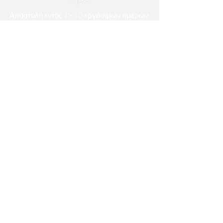
Αποστολή εντός 1 - 10 εργάσιμων ημερών.
Κατασκευή κατά παραγγελία.
ΤΡΟΠΟΙ ΠΛΗΡΩΜΗΣ
Πιστωτική/Χρεωστική Κάρτα & Τραπεζική
Κατάθεση
ΧΡΗΣΙΜΕΣ ΠΛΗΡΟΦΟΡΙΕΣ
Σχετικά με εμάς
Σημεία Πώλησης
Συχνές Ερωτήσεις (FAQs)
Όροι Χρήσης