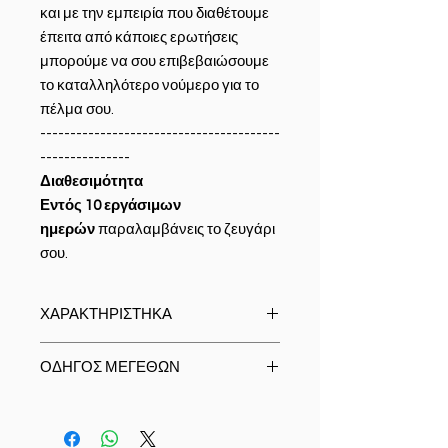
και με την εμπειρία που διαθέτουμε
έπειτα από κάποιες ερωτήσεις
μπορούμε να σου επιβεβαιώσουμε
το καταλληλότερο νούμερο για το
πέλμα σου.
----------------------------------------
---------------
Διαθεσιμότητα
Εντός 10 εργάσιμων
ημερών
παραλαμβάνεις το ζευγάρι
σου.
ΧΑΡΑΚΤΗΡΙΣΤΗΚΑ
Υλικό:
100% ιταλικό δέρμα υψηλής
ΟΔΗΓΟΣ ΜΕΓΕΘΩΝ
ποιότητας
Τύπος κλεισίματος:
Δετό (με
Size Chart
κορδόνια)
Formal/Casual/Boots/Loafer/Anat
Φόδρα & Πατάκι:
Δερμάτινο