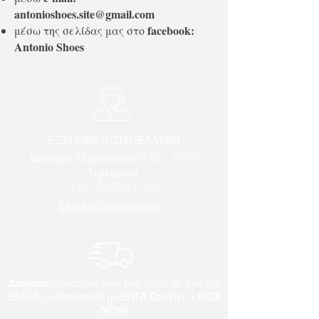
antonioshoes.site@gmail.com
facebook:
μέσω της σελίδας μας στο
Antonio Shoes
ΕΞΥΠΗΡΕΤΗΣΗ ΠΕΛΑΤΩΝ
Δευτέρα - Παρασκευή 08:00 - 16:00
Τηλέφωνο
+30 2310 817 980
Εξέλιξη Παραγγελίας
Δωρεάν
αποστολή άνω των 100€
σε όλη την
Ελλάδα / Αποστολές με
ΕΛΤΑ Courier
&
BOX
NOW